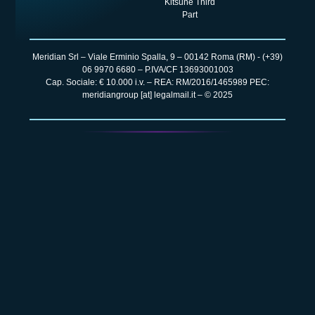
Kitsune Third
Part
Meridian Srl – Viale Erminio Spalla, 9 – 00142 Roma (RM) -
(+39)
06 9970 6680
– P.IVA/CF 13693001003
Cap. Sociale: € 10.000 i.v. – REA: RM/2016/1465989 PEC:
meridiangroup [at] legalmail.it – © 2025