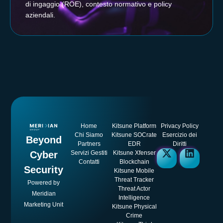
di ingaggio (ROE), contesto normativo e policy
aziendali.
Home
Kitsune Platform
Privacy Policy
Chi Siamo
Kitsune SOCrate
Esercizio dei
Beyond
Partners
EDR
Diritti
Cyber
Servizi Gestiti
Kitsune Xfenser
Contatti
Blockchain
Security
Kitsune Mobile
Threat Tracker
Powered by
Threat Actor
Meridian
Intelligence
Marketing Unit
Kitsune Physical
Crime