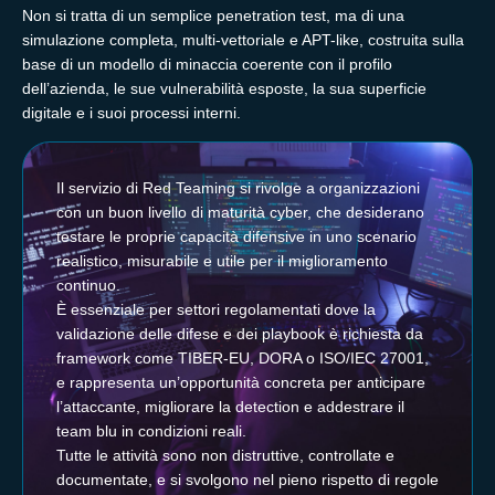
Non si tratta di un semplice penetration test, ma di una
simulazione completa, multi-vettoriale e APT-like, costruita sulla
base di un modello di minaccia coerente con il profilo
dell’azienda, le sue vulnerabilità esposte, la sua superficie
digitale e i suoi processi interni.
Il servizio di Red Teaming si rivolge a organizzazioni
con un buon livello di maturità cyber, che desiderano
testare le proprie capacità difensive in uno scenario
realistico, misurabile e utile per il miglioramento
continuo.
È essenziale per settori regolamentati dove la
validazione delle difese e dei playbook è richiesta da
framework come TIBER-EU, DORA o ISO/IEC 27001,
e rappresenta un’opportunità concreta per anticipare
l’attaccante, migliorare la detection e addestrare il
team blu in condizioni reali.
Tutte le attività sono non distruttive, controllate e
documentate, e si svolgono nel pieno rispetto di regole