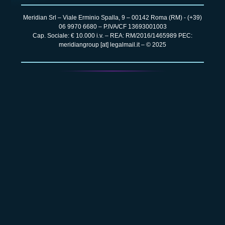
Meridian Srl – Viale Erminio Spalla, 9 – 00142 Roma (RM) -
(+39)
06 9970 6680
– P.IVA/CF 13693001003
Cap. Sociale: € 10.000 i.v. – REA: RM/2016/1465989 PEC:
meridiangroup [at] legalmail.it – © 2025