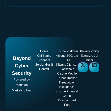
Home
Kitsune Platform
Privacy Policy
Chi Siamo
Kitsune SOCrate
Esercizio dei
Beyond
Partners
EDR
Diritti
Cyber
Servizi Gestiti
Kitsune Xfenser
Contatti
Blockchain
Security
Kitsune Mobile
Threat Tracker
Powered by
Threat Actor
Meridian
Intelligence
Marketing Unit
Kitsune Physical
Crime
Kitsune Third
Part